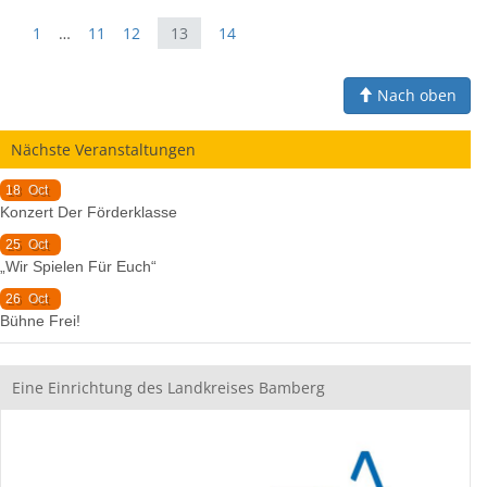
1
…
11
12
13
14
Nach oben
Nächste Veranstaltungen
18
Oct
Konzert Der Förderklasse
25
Oct
„Wir Spielen Für Euch“
26
Oct
Bühne Frei!
Eine Einrichtung des Landkreises Bamberg