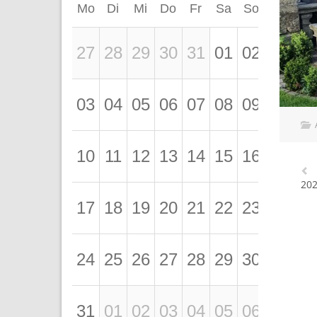
Mo
Di
Mi
Do
Fr
Sa
So
27
28
29
30
31
01
02
03
04
05
06
07
08
09
A
10
11
12
13
14
15
16
202
17
18
19
20
21
22
23
24
25
26
27
28
29
30
31
01
02
03
04
05
06