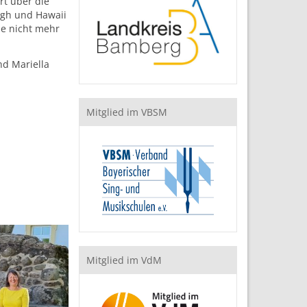
rt über die
ugh und Hawaii
ie nicht mehr
d Mariella
Mitglied im VBSM
Mitglied im VdM