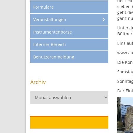
der Lei
sieben 
Formulare
geht di
ganz nü
Veranstaltungen
Unterst
Instrumentenbörse
Büttner 
Eins auf
Interner Bereich
www.au
Benutzeranmeldung
Die Kon
Samstag,
Archiv
Sonntag
Der Eintr