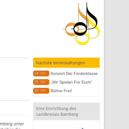
Nächste Veranstaltungen
Konzert Der Förderklasse
18
Oct
„Wir Spielen Für Euch“
25
Oct
Bühne Frei!
26
Oct
Eine Einrichtung des
Landkreises Bamberg
amberg unter