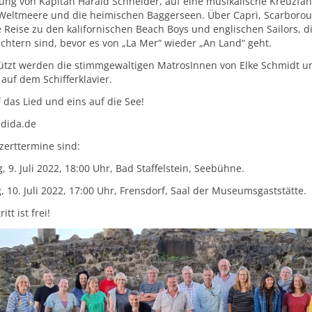
tung von Kapitän Harald Schneider, auf eine musikalische Kreuzfah
Weltmeere und die heimischen Baggerseen. Über Capri, Scarboro
e Reise zu den kalifornischen Beach Boys und englischen Sailors, d
chtern sind, bevor es von „La Mer“ wieder „An Land“ geht.
ützt werden die stimmgewaltigen MatrosInnen von Elke Schmidt un
auf dem Schifferklavier.
 das Lied und eins auf die See!
dida.de
zerttermine sind:
 9. Juli 2022, 18:00 Uhr, Bad Staffelstein, Seebühne.
, 10. Juli 2022, 17:00 Uhr, Frensdorf, Saal der Museumsgaststätte.
itt ist frei!