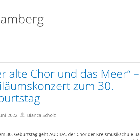
Bamberg
r alte Chor und das Meer“ –
iläumskonzert zum 30.
burtstag
Juni 2022
Bianca Scholz
em 30. Geburtstag geht AUDIDA, der Chor der Kreismusikschule B