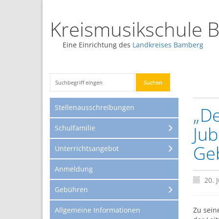
Kreismusikschule 
Eine Einrichtung des
Landkreises Bamberg
Stellenausschreibungen
„De
Jub
Schulfamilie
Ge
Unterrichtsangebot
Anmeldung
20. 
Gebühren
Allgemeine Informationen
Zu sein