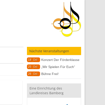
Nächste Veranstaltungen
Konzert Der Förderklasse
18
Oct
„Wir Spielen Für Euch“
25
Oct
Bühne Frei!
26
Oct
Eine Einrichtung des
Landkreises Bamberg