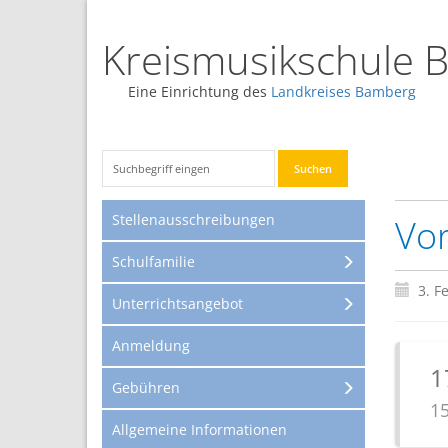
Kreismusikschule 
Eine Einrichtung des
Landkreises Bamberg
Stellenausschreibungen
Vor
Schulfamilie
3. F
Unterrichtsangebot
Anmeldung
1
Gebühren
15
Allgemeine Informationen