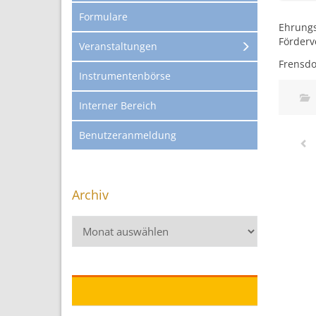
Formulare
Ehrungs
Förderv
Veranstaltungen
Frensdo
Instrumentenbörse
Interner Bereich
Benutzeranmeldung
Archiv