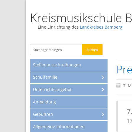
Kreismusikschule 
Eine Einrichtung des
Landkreises Bamberg
Stellenausschreibungen
Pre
Schulfamilie
7. M
Unterrichtsangebot
Anmeldung
7
Gebühren
17
Allgemeine Informationen