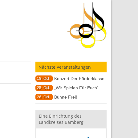
Nächste Veranstaltungen
Konzert Der Förderklasse
18
Oct
„Wir Spielen Für Euch“
25
Oct
Bühne Frei!
26
Oct
Eine Einrichtung des
Landkreises Bamberg