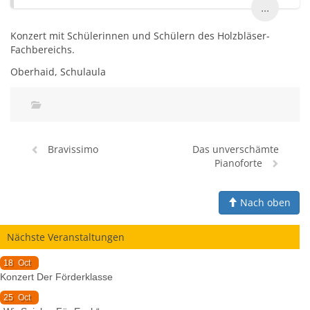
...
Konzert mit Schülerinnen und Schülern des Holzbläser-
Fachbereichs.
Oberhaid, Schulaula
Bravissimo
Das unverschämte
Pianoforte
Nach oben
Nächste Veranstaltungen
18
Oct
Konzert Der Förderklasse
25
Oct