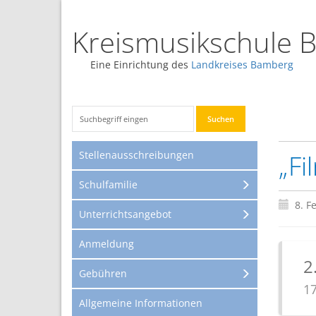
Kreismusikschule 
Eine Einrichtung des
Landkreises Bamberg
Stellenausschreibungen
„Fi
Schulfamilie
8. F
Unterrichtsangebot
Anmeldung
2
Gebühren
17
Allgemeine Informationen