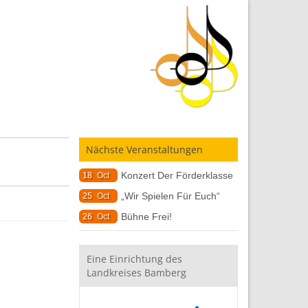
Nächste Veranstaltungen
Konzert Der Förderklasse
18
Oct
„Wir Spielen Für Euch“
25
Oct
Bühne Frei!
26
Oct
Eine Einrichtung des
Landkreises Bamberg