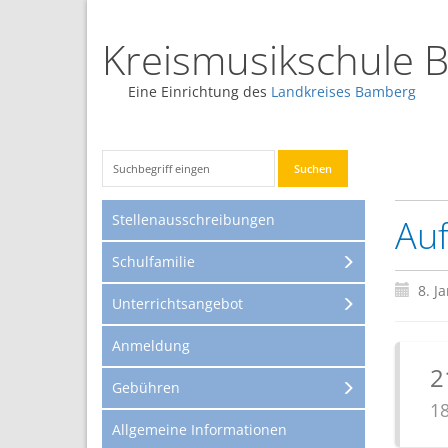
Kreismusikschule 
Eine Einrichtung des
Landkreises Bamberg
Stellenausschreibungen
Auf
Schulfamilie
8. J
Unterrichtsangebot
Anmeldung
2
Gebühren
18
Allgemeine Informationen