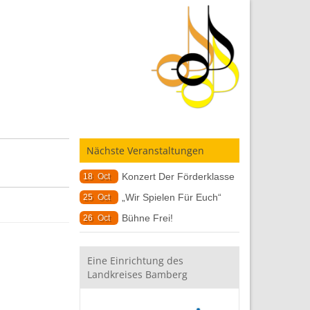
Nächste Veranstaltungen
Konzert Der Förderklasse
18
Oct
„Wir Spielen Für Euch“
25
Oct
Bühne Frei!
26
Oct
Eine Einrichtung des
Landkreises Bamberg