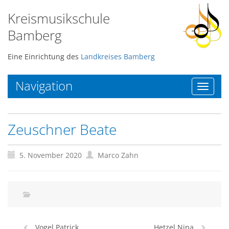
Kreismusikschule
Bamberg
Eine Einrichtung des
Landkreises Bamberg
Navigation
Toggle
navigat
Zeuschner Beate
5. November 2020
Marco Zahn
Vogel Patrick
Hetzel Nina