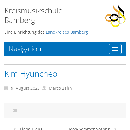
Kreismusikschule
Bamberg
Eine Einrichtung des
Landkreises Bamberg
Navigation
Toggle
navigat
Kim Hyuncheol
9. August 2023
Marco Zahn
Liebau Jens
Jeon-Sommer Sozong